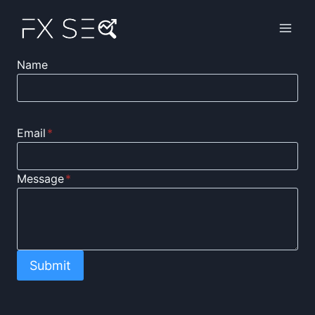
Aller
au
contenu
Name
Email
*
Message
*
Submit